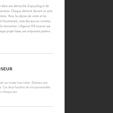
t dans une démarche d'upcycling et de
cupération. Chaque élément devient un acte
ime. Ainsi, les décors de vente et les
 fonctionnels, mais des œuvres vivantes
ns la réinvention. L'Agence HA incarne une
aque projet laisse une empreinte positive
NSEUR
objet au musée tout entier. Danseur par
e. Ces deux facettes de ma personnalité
rs chaque jour.