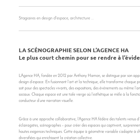
Stagiaires en design d'espace, architecture ...
LA SCÉNOGRAPHIE SELON L’AGENCE HA
Le plus court chemin pour se rendre à l’évid
L’Agence HA, fondée en 2012 par Anthony Hamon, se distingue par son appr
design d’espace. En fusionnant l’art et la technique, elle transforme chaque p
soit pour des spectacles vivants, des expositions, des événements ou même l
sociaux. Chaque espace est une toile vierge où l’esthétique se mêle à la fonction
conducteur d’une narration visuelle.
Grâce à une approche collaborative, l’Agence HA fédère des talents venus d’
éclairagistes, scénographes – pour créer des espaces qui captivent, surprenne
hautes exigences techniques. Cette équipe à géométrie variable s’adapte à 
diversifiées qui enrichissent la création collective.