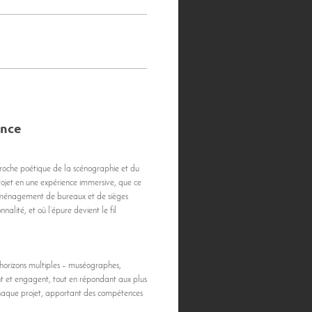
ence
oche poétique de la scénographie et du
rojet en une expérience immersive, que ce
’aménagement de bureaux et de sièges
nalité, et où l’épure devient le fil
horizons multiples – muséographes,
nt et engagent, tout en répondant aux plus
chaque projet, apportant des compétences