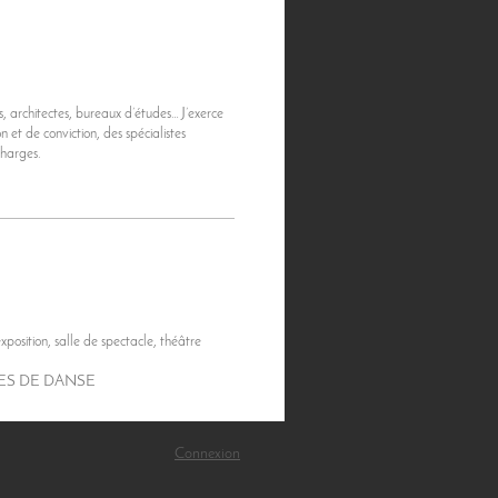
s, architectes, bureaux d’études… J’exerce
et de conviction, des spécialistes
charges.
n, salle de spectacle, théâtre
ES DE DANSE
Connexion