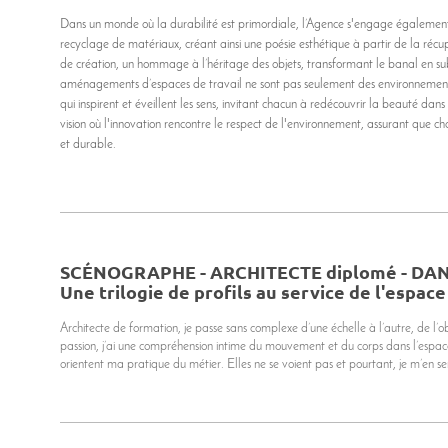
Dans un monde où la durabilité est primordiale, l’Agence s'engage égalemen
recyclage de matériaux, créant ainsi une poésie esthétique à partir de la ré
de création, un hommage à l’héritage des objets, transformant le banal en subl
aménagements d’espaces de travail ne sont pas seulement des environnements
qui inspirent et éveillent les sens, invitant chacun à redécouvrir la beauté da
vision où l'innovation rencontre le respect de l'environnement, assurant que ch
et durable.
SCÉNOGRAPHE - ARCHITECTE diplomé - DA
Une trilogie de profils au service de l'espace
Architecte de formation, je passe sans complexe d’une échelle à l’autre, de l’
passion, j’ai une compréhension intime du mouvement et du corps dans l’espac
orientent ma pratique du métier. Elles ne se voient pas et pourtant, je m’en se