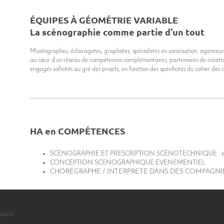
ÉQUIPES À GÉOMÉTRIE VARIABLE
La scénographie comme partie d'un tout
Muséographes, éclairagistes, graphistes, spécialistes en sonorisation, agenceur
au cœur d’un réseau de compétences complémentaires, partenaires de création 
engagés sollicités au gré des projets, en fonction des spécificités du cahier des 
HA en COMPÉTENCES
SCÉNOGRAPHIE ET PRESCRIPTION SCÉNOTECHNIQUE : expositio
CONCEPTION SCENOGRAPHIQUE EVENEMENTIEL
CHORÉGRAPHE / INTERPRETE DANS DES COMPAGNI
space